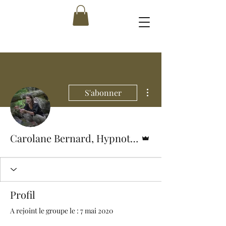
Plus d'actions
S'abonner
Administrateur
Carolane Bernard, Hypnothérapeute
Profil
A rejoint le groupe le : 7 mai 2020