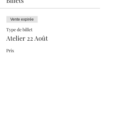
Billets
Vente expirée
Type de billet
Atelier 22 Août
Prix
25,00 $
+ 0,63 $ de frais de billetterie
Partager cet événement
Politique de confidentialité
caro-654@hotmail.com