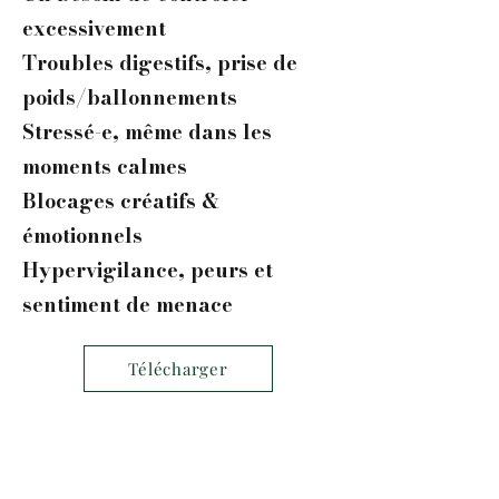
excessivement
Troubles digestifs, prise de
poids/ballonnements
Stressé-e, même dans les
moments calmes
Blocages créatifs &
émotionnels
Hypervigilance, peurs et
sentiment de menace
Télécharger
" Si tu ne t'occupes pas de