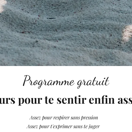
Programme gratuit
ours pour te sentir enfin ass
Assez pour respirer sans pression
Assez pour t'exprimer sans te juger