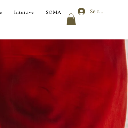
Se connecter
e
Intuitive
SŌMA