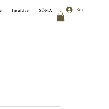
Se connecter
e
Intuitive
SŌMA