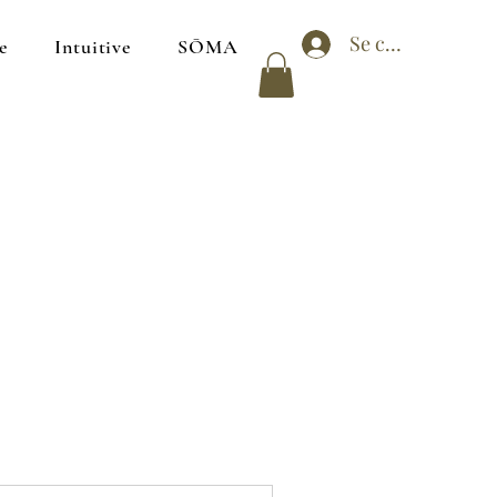
Se connecter
e
Intuitive
SŌMA