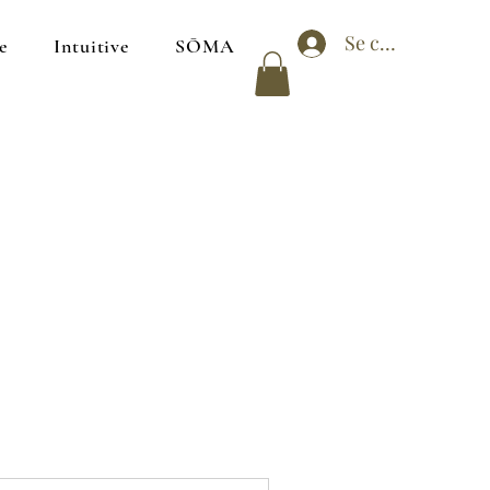
Se connecter
e
Intuitive
SŌMA