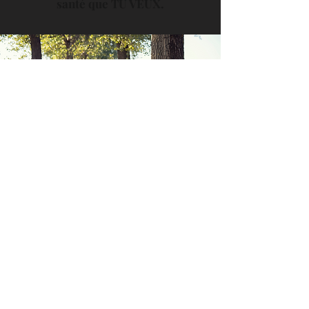
santé que TU VEUX.
C’est le moment de
laisser aller le poids
en trop pour te sentir
belle et bien dans ton
corps !