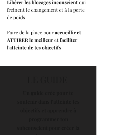
Libérer les blocages inconscient
qui
freinent le changement et à la perte
de poids
Faire de la place pour
accueillir et
ATTIRER le meilleur
et
faciliter
l'atteinte de tes objectifs
LE GUIDE
Un guide créé pour te
soutenir dans l’atteinte tes
objectifs et apprendre à
programmer ton
subconscient pour créer la