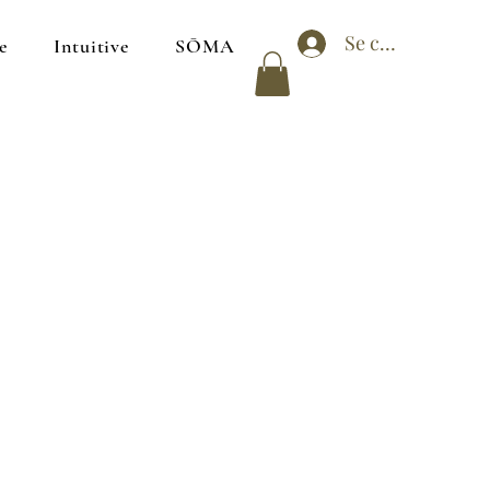
Se connecter
e
Intuitive
SŌMA