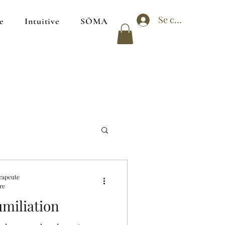
Se connecter
e
Intuitive
SŌMA
rapeute
re
umiliation