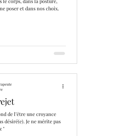
ine poser et dans nos choix.
rapeute
re
ejet
fond de l’être une croyance
as désiré(e). Je ne mérite pas
z "