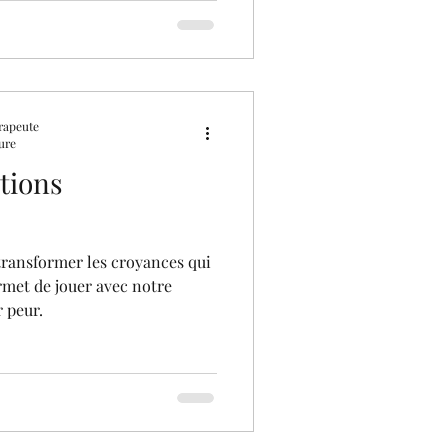
rapeute
ure
tions
ransformer les croyances qui
rmet de jouer avec notre
 peur.