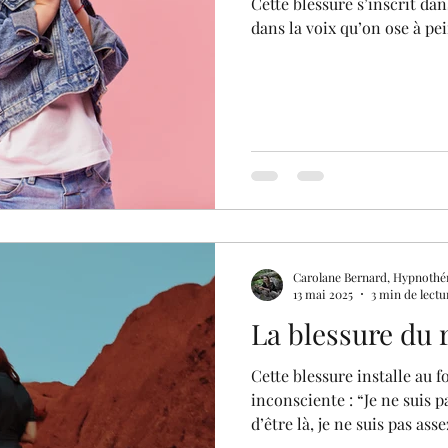
Cette blessure s’inscrit dans le corps, dans la posture,
dans la voix qu’on ose à pe
Carolane Bernard, Hypnothé
13 mai 2025
3 min de lectu
La blessure du r
Cette blessure installe au 
inconsciente : “Je ne suis p
d’être là, je ne suis pas asse